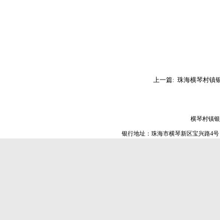
上一篇:
珠海横琴村镇银
首 页
银行简介
新闻中心
机构网
横琴村镇银
银行地址：珠海市横琴新区宝兴路4号 电话:07