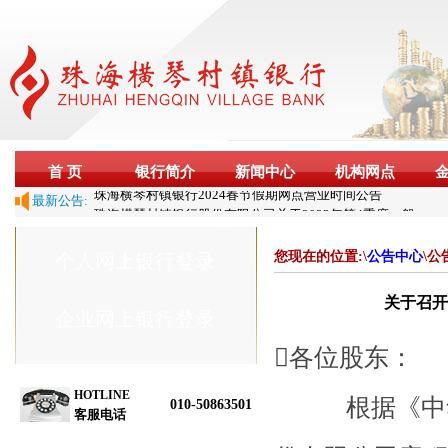
首 页
银行简介
新闻中心
机构网点
珠海横琴村镇银行2024春节假期网点营业时间公告
最新公告:
珠海横琴村镇银行股份有限公司关于2023年第4季度一般
关联交易情况的披露公告
珠海横琴村镇银行关于对单位客户银行询证函集中受理
您现在的位置:\
公告中心
\公
个人网上银行登录
信息的公告
珠海横琴村镇银行关于客服电话变更的公告
关于召
关于变更金融许可证的公告
企业网上银行登录
珠海横琴村镇银行股份有限公司2023年度信息披露报告
珠海横琴村镇银行股份有限公司关于2024年第1季度一般
各位股东：
关联交易情况的披露公告
关于召开珠海横琴村镇银行股份有限公司第二十三次股
HOTLINE
根据《中华人
010-50863501
东大会会议的通知
客服电话